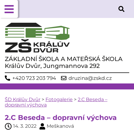
ZÁKLADNÍ ŠKOLA A MATEŘSKÁ ŠKOLA
Králův Dvůr, Jungmannova 292
+420 723 203 794
druzina@zskd.cz
ŠD Králův Dvůr
>
Fotogalerie
>
2.C Beseda –
dopravní výchova
2.C Beseda – dopravní výchova
14. 3. 2022
Meškanová