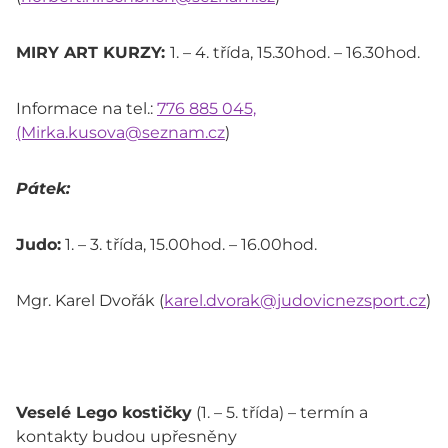
MIRY ART KURZY:
1. – 4. třída, 15.30hod. – 16.30hod.
Informace na tel.:
776 885 045,
(Mirka.kusova@seznam.cz
)
Pátek:
Judo:
1. – 3. třída, 15.00hod. – 16.00hod.
Mgr. Karel Dvořák (
karel.dvorak@judovicnezsport.cz
)
Veselé Lego kostičky
(1. – 5. třída) – termín a
kontakty budou upřesněny