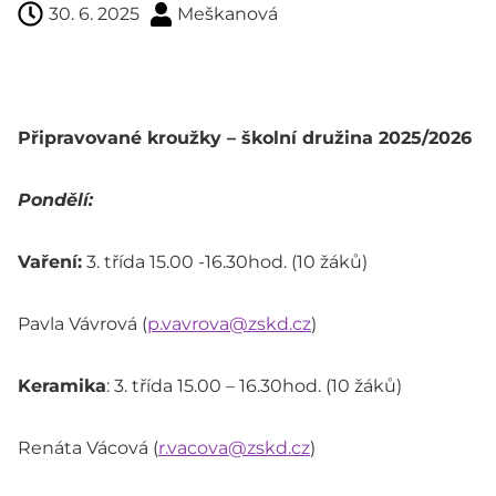
30. 6. 2025
Meškanová
Připravované kroužky – školní družina 2025/2026
Pondělí:
Vaření:
3. třída 15.00 -16.30hod. (10 žáků)
Pavla Vávrová (
p.vavrova@zskd.cz
)
Keramika
: 3. třída 15.00 – 16.30hod. (10 žáků)
Renáta Vácová (
r.vacova@zskd.cz
)