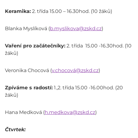
Keramika:
2. třída 15.00 – 16.30hod. (10 žáků)
Blanka Myslíková (
b.myslikova@zskd.cz
)
Vaření pro začátečníky:
2. třída 15.00 -16.30hod. (10
žáků)
Veronika Chocová (
v.chocová@zskd.cz
)
Zpíváme s radostí:
1.,2. třída 15.00 -16.00hod. (20
žáků)
Hana Medková (
h.medkova@zskd.cz
)
Čtvrtek: