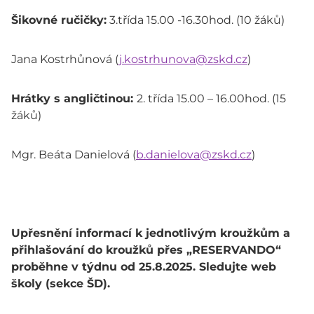
Šikovné ručičky:
3.třída 15.00 -16.30hod. (10 žáků)
Jana Kostrhůnová (
j.kostrhunova@zskd.cz
)
Hrátky s angličtinou:
2. třída 15.00 – 16.00hod. (15
žáků)
Mgr. Beáta Danielová (
b.danielova@zskd.cz
)
Upřesnění informací k jednotlivým kroužkům a
přihlašování do kroužků přes „RESERVANDO“
proběhne v týdnu od 25.8.2025. Sledujte web
školy (sekce ŠD).