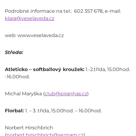
Podrobné informace na tel.: 602 357 678, e-mail:
klara@veselaveda.cz
web: www.veselaveda.cz
Středa:
Atleticko – softballový kroužek:
1.-2.třída, 15.00hod.
-16.00hod.
Michal Maryška (
club@piranhas.cz
)
Florbal:
1. – 3. třída, 15.00hod. – 16.00hod.
Norbert Hirschbrich
(
norbert.hirschbrich@seznam.cz
)