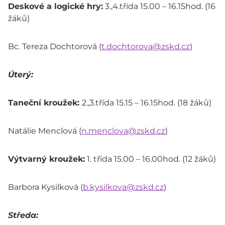
Deskové a logické hry:
3.,4.třída 15.00 – 16.15hod. (16
žáků)
Bc. Tereza Dochtorová (
t.dochtorova@zskd.cz
)
Úterý:
Taneční kroužek:
2.,3.třída 15.15 – 16.15hod. (18 žáků)
Natálie Menclová (
n.menclova@zskd.cz
)
Výtvarný kroužek:
1. třída 15.00 – 16.00hod. (12 žáků)
Barbora Kysilková (
b.kysilkova@zskd.cz
)
Středa: