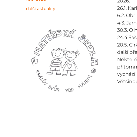
2026:
26.1. Ka
další aktuality
6.2. Obr
4.3. Jar
30.3. O 
24.4.Šaš
20.5. Ci
další p
Některé
přítomn
vychází 
Většino