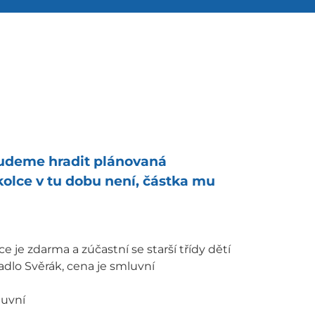
budeme hradit plánovaná
kolce v tu dobu není, částka mu
e je zdarma a zúčastní se starší třídy dětí
vadlo Svěrák, cena je smluvní
luvní