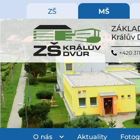
ZŠ
MŠ
ZÁKLAD
Králův
+420 311
O nás
Aktuality
Fotog