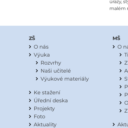
úrazy, s
malém mn
ZŠ
MŠ
O nás
O n
Výuka
T
Rozvrhy
Z
Naši učitelé
A
Výukové materiály
S
P
Ke stažení
P
Úřední deska
O
Projekty
Z
Foto
Aktuality
Aktu