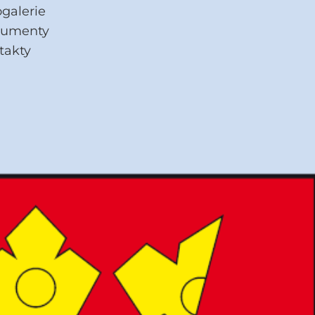
ogalerie
umenty
takty