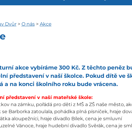
ův Dvůr
>
O nás
>
Akce
e
turní akce vybíráme 300 Kč. Z těchto peněz 
lní představení v naší školce. Pokud dítě ve š
á a na konci školního roku bude vrácena.
ní představení v naší mateřské škole:
ítkov na zámku, pořádá pro děti z MŠ a ZŠ naše město, akc
ak se Barborka zatoulala, pohádka plná písniček, hraje do
vířátka aloupežníci, hraje divadlo Bílek, cena je smluvní
ouzelné Vánoce, hraje hudební divadlo Svěrák, cena je sm