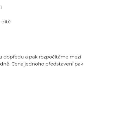
í
 dítě
u dopředu a pak rozpočítáme mezi
odně. Cena jednoho představení pak