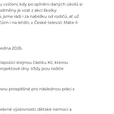
ktu cvičení, kdy po splnění daných úkolů si
odměny je vzat z akcí školky.
sme rádi i za nabídku od rodičů, ať už
m i na letišti, v České televizi. Máte-li
ledna 2026.
ispozici stejnou částku Kč, kterou
 projektové dny. Vždy jsou rodiče
jsou prospěšné pro následnou práci s
správné výslovnosti, dětské nemoci a