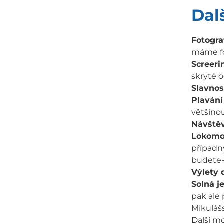
Dal
Fotogra
máme fo
Screeri
skryté o
Slavnos
Plavání
většinou
Návštěv
Lokomo
případný
budete-l
Výlety d
Solná j
pak ale 
Mikulášs
Další mo