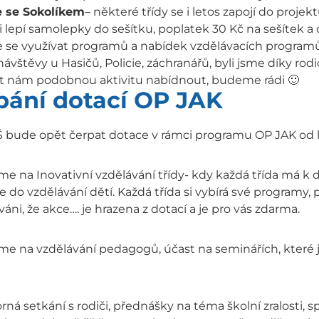
 se Sokolíkem
– některé třídy se i letos zapojí do proje
i lepí samolepky do sešítku, poplatek 30 Kč na sešítek a 
se využívat programů a nabídek vzdělávacích programů, j
návštěvy u Hasičů, Policie, záchranářů, byli jsme díky rodičů
 nám podobnou aktivitu nabídnout, budeme rádi 🙂
pání dotací OP JAK
 bude opět čerpat dotace v rámci programu OP JAK od 
e na Inovativní vzdělávání třídy- kdy každá třída má k d
e do vzdělávání dětí. Každá třída si vybírá své programy,
áni, že akce…. je hrazena z dotací a je pro vás zdarma.
me na vzdělávání pedagogů, účast na seminářích, které 
ná setkání s rodiči, přednášky na téma školní zralosti, 