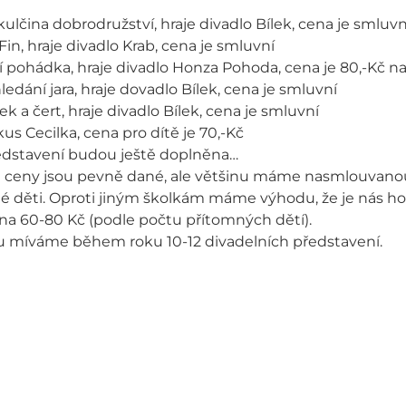
rkulčina dobrodružství, hraje divadlo Bílek, cena je smluvn
 Fin, hraje divadlo Krab, cena je smluvní
ní pohádka, hraje divadlo Honza Pohoda, cena je 80,-Kč na
hledání jara, hraje dovadlo Bílek, cena je smluvní
ek a čert, hraje divadlo Bílek, cena je smluvní
rkus Cecilka, cena pro dítě je 70,-Kč
ředstavení budou ještě doplněna…
 ceny jsou pevně dané, ale většinu máme nasmlouvano
é děti. Oproti jiným školkám máme výhodu, že je nás h
na 60-80 Kč (podle počtu přítomných dětí).
u míváme během roku 10-12 divadelních představení.