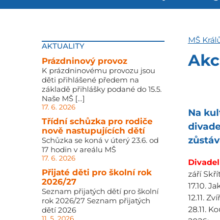
MŠ Král
AKTUALITY
Akc
Prázdninový provoz
K prázdninovému provozu jsou
děti přihlášené předem na
základě přihlášky podané do 15.5.
Naše MŠ […]
17. 6. 2026
Na kul
Třídní schůzka pro rodiče
divade
nově nastupujících dětí
zůstáv
Schůzka se koná v úterý 23.6. od
17 hodin v areálu MŠ
17. 6. 2026
Divadel
Přijaté děti pro školní rok
září Skř
2026/27
17.10. J
Seznam přijatých dětí pro školní
12.11. Z
rok 2026/27 Seznam přijatých
28.11. K
dětí 2026
11. 5. 2026