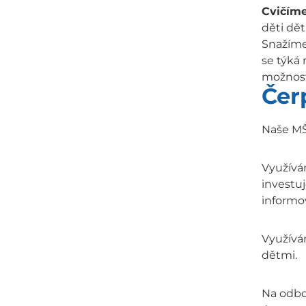
Cvičíme
děti dět
Snažíme 
se týká 
možnost
Čer
Naše MŠ
Využívám
investuj
informov
Využívá
dětmi.
Na odbor