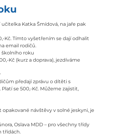
roku
 učitelka Katka Šmídová, na jaře pak
,-Kč. Tímto vyšetřením se dají odhalit
na email rodičů.
 školního roku
0,-Kč (kurz a doprava), jezdíváme
y
dičům předají zprávu o dítěti s
latí se 500,-Kč. Můžeme zajistit,
 opakované návštěvy v solné jeskyni, je
února, Oslava MDD – pro všechny třídy
 třídách.