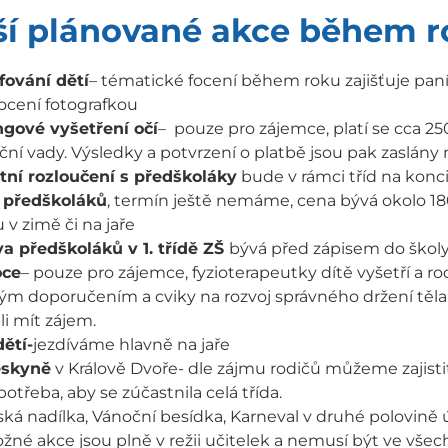
ší plánované akce během 
fování dětí
– tématické focení během roku zajišťuje paní
cení fotografkou
ngové vyšetření očí
– pouze pro zájemce, platí se cca 250
ční vady. Výsledky a potvrzení o platbě jsou pak zaslány 
tní rozloučení s předškoláky
bude v rámci tříd na konci
 předškoláků
, termín ještě nemáme, cena bývá okolo 180
 v zimě či na jaře
a předškoláků v 1. třídě ZŠ
bývá před zápisem do škol
ce
– pouze pro zájemce, fyzioterapeutky dítě vyšetří a ro
m doporučením a cviky na rozvoj správného držení těla. P
i mít zájem.
ětí-
jezdíváme hlavně na jaře
eskyně
v Králově Dvoře- dle zájmu rodičů můžeme zajistit
potřeba, aby se zúčastnila celá třída.
ká nadílka, Vánoční besídka, Karneval v druhé polovině 
žné akce jsou plně v režii učitelek a nemusí být ve všech