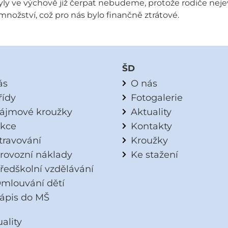
tyly ve výchově již čerpat nebudeme, protože rodiče nejev
ožství, což pro nás bylo finančně ztrátové.
ŠD
ás
O nás
řídy
Fotogalerie
ájmové kroužky
Aktuality
kce
Kontakty
travování
Kroužky
rovozní náklady
Ke stažení
ředškolní vzdělávání
mlouvání dětí
ápis do MŠ
ality