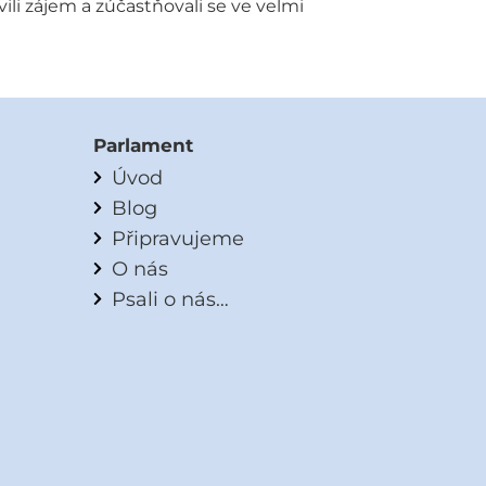
ili zájem a zúčastňovali se ve velmi
Parlament
Úvod
Blog
Připravujeme
O nás
Psali o nás…