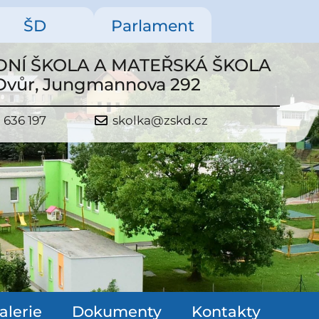
ŠD
Parlament
NÍ ŠKOLA A MATEŘSKÁ ŠKOLA
 Dvůr, Jungmannova 292
 636 197
skolka@zskd.cz
alerie
Dokumenty
Kontakty