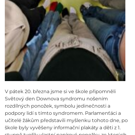
V pátek 20. března jsme si ve škole připomněli
Světový den Downova syndromu nošením
rozdílných ponožek, symbolu jedinečnosti a
podpory lidí s tímto syndromem. Parlamenťáci a
učitelé žákům představili myšlenku tohoto dne, po
škole byly vyvěšeny informační plakáty a děti z 1.
stupně tvořily vlastní papírové ponožky, ze kterých