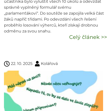
účastníka bylo vyluštit všech 10 úkolů a odevzdat
správně vyplněný formulář svému
„parlamenťákovi“. Do soutěže se zapojila velká část
žáků napříč třídami. Po odevzdání všech řešení
proběhlo losování výherců, kteří získají drobnou
odměnu za svou snahu.
Celý článek >>
22. 10. 2025
Kolářová