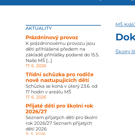
MŠ Král
AKTUALITY
Do
Prázdninový provoz
K prázdninovému provozu jsou
děti přihlášené předem na
Školní ř
základě přihlášky podané do 15.5.
Naše MŠ […]
17. 6. 2026
Třídní schůzka pro rodiče
nově nastupujících dětí
Schůzka se koná v úterý 23.6. od
17 hodin v areálu MŠ
17. 6. 2026
Přijaté děti pro školní rok
2026/27
Seznam přijatých dětí pro školní
rok 2026/27 Seznam přijatých
dětí 2026
11. 5. 2026