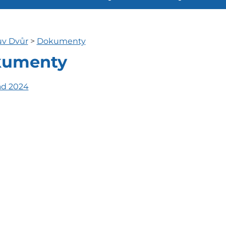
ův Dvůr
>
Dokumenty
kumenty
ád 2024