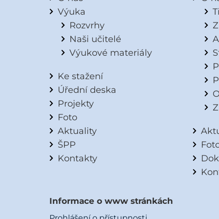
Výuka
T
Rozvrhy
Z
Naši učitelé
A
Výukové materiály
S
P
Ke stažení
P
Úřední deska
O
Projekty
Z
Foto
Aktuality
Aktu
ŠPP
Fot
Kontakty
Dok
Kon
Informace o www stránkách
Prohlášení o přístupnosti