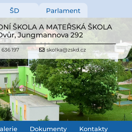
ŠD
Parlament
NÍ ŠKOLA A MATEŘSKÁ ŠKOLA
 Dvůr, Jungmannova 292
 636 197
skolka@zskd.cz
alerie
Dokumenty
Kontakty