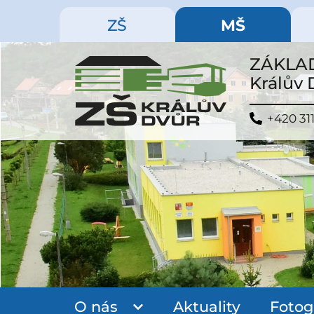
ZŠ
MŠ
ZÁKLAD
Králův
+420 311
O nás
Aktuality
Fotog