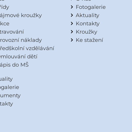
řídy
Fotogalerie
ájmové kroužky
Aktuality
kce
Kontakty
travování
Kroužky
rovozní náklady
Ke stažení
ředškolní vzdělávání
mlouvání dětí
ápis do MŠ
ality
ogalerie
umenty
takty