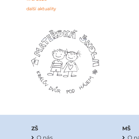
další aktuality
ZŠ
MŠ
O nás
O n