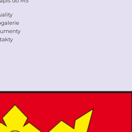
ápis do MŠ
ality
ogalerie
umenty
takty