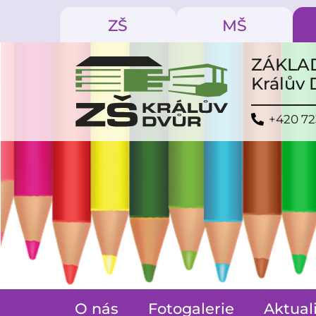
ZŠ
MŠ
ZÁKLAD
Králův
+420 72
O nás
Fotogalerie
Aktual