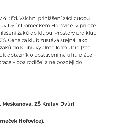
4. tříd. Všichni přihlášení žáci budou
rálův Dvůr Domečkem Hořovice. V příloze
lášení žáků do klubu. Prostory pro klub
Š. Cena za klub zůstává stejná, jako
í žáků do klubu vyplňte formuláře (žáci
dit dotazník o postavení na trhu práce –
práce – oba rodiče) a nejpozději do
I. Meškanová, ZŠ Králův Dvůr)
omeček Hořovice).