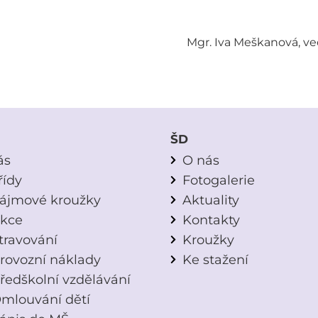
 Iva Meškanová, vedoucí školní dr
ŠD
ás
O nás
řídy
Fotogalerie
ájmové kroužky
Aktuality
kce
Kontakty
travování
Kroužky
rovozní náklady
Ke stažení
ředškolní vzdělávání
mlouvání dětí