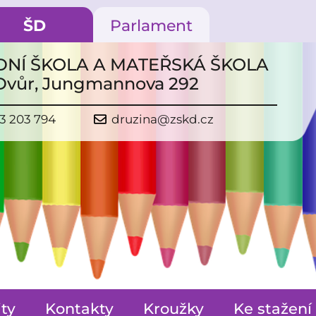
ŠD
Parlament
NÍ ŠKOLA A MATEŘSKÁ ŠKOLA
 Dvůr, Jungmannova 292
3 203 794
druzina@zskd.cz
ity
Kontakty
Kroužky
Ke stažení