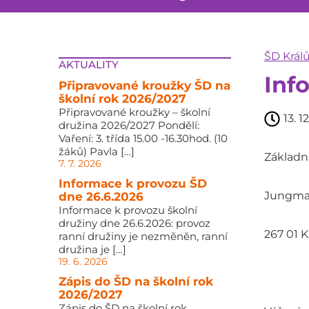
ŠD Král
AKTUALITY
Inf
Připravované kroužky ŠD na
školní rok 2026/2027
Připravované kroužky – školní
13. 1
družina 2026/2027 Pondělí:
Vaření: 3. třída 15.00 -16.30hod. (10
žáků) Pavla […]
Základní
7. 7. 2026
Informace k provozu ŠD
Jungma
dne 26.6.2026
Informace k provozu školní
družiny dne 26.6.2026: provoz
267 01 K
ranní družiny je nezměněn, ranní
družina je […]
19. 6. 2026
Zápis do ŠD na školní rok
2026/2027
Zápis do ŠD na školní rok