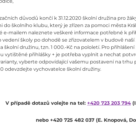
odiče,
začních důvodů končí k 31.12.2020 školní družina pro žáky 
ni do školního klubu, který je zřízen za pomoci města K
é e-mailem naleznete veškeré informace potřebné k přih
 vedení školy po dohodě se zřizovatelem v budově naší Z
a školní družinu, tzn. 1 000.-Kč na pololetí. Pro přihlášen
 vytištěné přihlášky + je potřeba vyplnit a nechat potvr
 varianty, vyberte odpovídající vašemu postavení na trhu 
20 odevzdejte vychovatelce školní družiny.
V případě dotazů volejte na tel:
+420 723 203 794
(
nebo +420 725 482 037 (E. Knopová, D