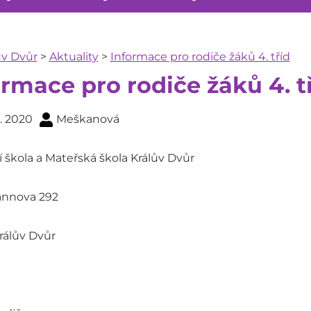
ův Dvůr
>
Aktuality
>
Informace pro rodiče žáků 4. tříd
ormace pro rodiče žáků 4. t
2. 2020
Meškanová
 škola a Mateřská škola Králův Dvůr
nnova 292
rálův Dvůr