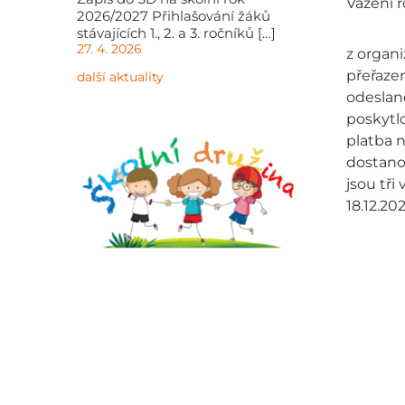
Vážení r
2026/2027 Přihlašování žáků
stávajících 1., 2. a 3. ročníků […]
27. 4. 2026
z organi
přeřaze
další aktuality
odeslan
poskytlo
platba n
dostanou
jsou tři
18.12.20