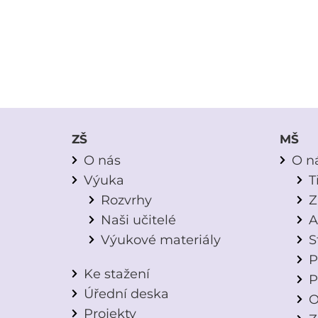
Mgr.
ZŠ
MŠ
O nás
O n
Výuka
T
Rozvrhy
Z
Naši učitelé
A
Výukové materiály
S
P
Ke stažení
P
Úřední deska
O
Projekty