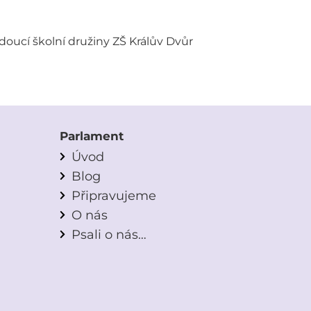
užiny ZŠ Králův Dvůr
Parlament
Úvod
Blog
Připravujeme
O nás
Psali o nás…