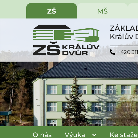
ZŠ
MŠ
ZÁKLAD
Králův
+420 31
O nás
Výuka
Ke staže