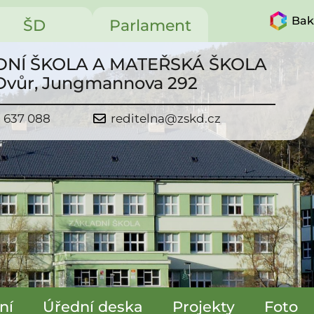
Bak
ŠD
Parlament
NÍ ŠKOLA A MATEŘSKÁ ŠKOLA
 Dvůr, Jungmannova 292
1 637 088
reditelna@zskd.cz
ní
Úřední deska
Projekty
Foto