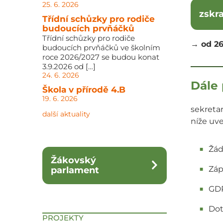
25. 6. 2026
zskr
Třídní schůzky pro rodiče
budoucích prvňáčků
Třídní schůzky pro rodiče
→ od 26
budoucích prvňáčků ve školním
roce 2026/2027 se budou konat
3.9.2026 od […]
24. 6. 2026
Dále 
Škola v přírodě 4.B
19. 6. 2026
sekreta
další aktuality
níže uv
Žád
Žákovský
Záp
parlament
GD
Dot
PROJEKTY