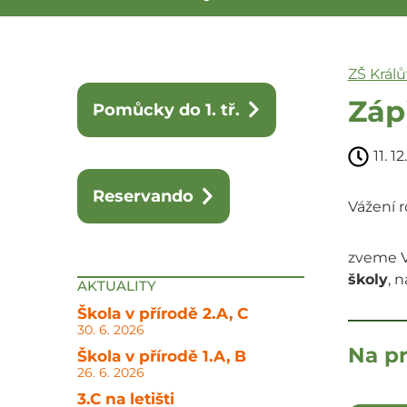
ZŠ Král
Zápi
Pomůcky do 1. tř.
11. 1
Reservando
Vážení r
zveme V
školy
, 
AKTUALITY
Škola v přírodě 2.A, C
30. 6. 2026
Na pr
Škola v přírodě 1.A, B
26. 6. 2026
3.C na letišti