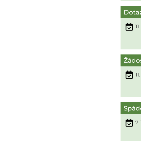
Dotaz
11
Žádos
11
Spád
7.