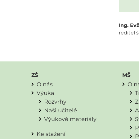
Ing. Ev
ředitel 
ZŠ
MŠ
O nás
O n
Výuka
T
Rozvrhy
Z
Naši učitelé
A
Výukové materiály
S
P
Ke stažení
P