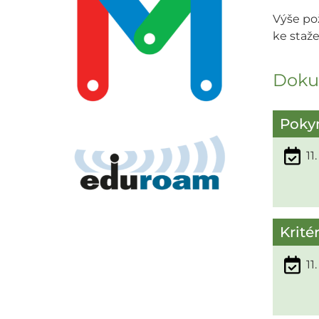
Výše po
ke staže
Doku
Pokyn
11
Krité
11