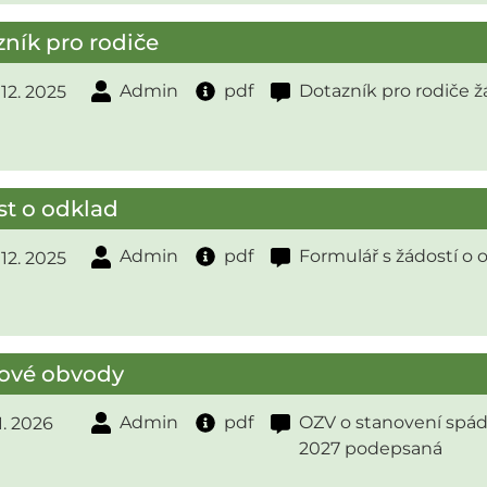
ník pro rodiče
Admin
pdf
Dotazník pro rodiče žá
. 12. 2025
t o odklad
Admin
pdf
Formulář s žádostí o 
. 12. 2025
ové obvody
Admin
pdf
OZV o stanovení spád
 1. 2026
2027 podepsaná