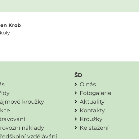
žen Krob
školy
ŠD
ás
O nás
řídy
Fotogalerie
ájmové kroužky
Aktuality
kce
Kontakty
travování
Kroužky
rovozní náklady
Ke stažení
ředškolní vzdělávání