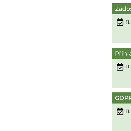
Žádos
11
Přihl
11
GDP
11