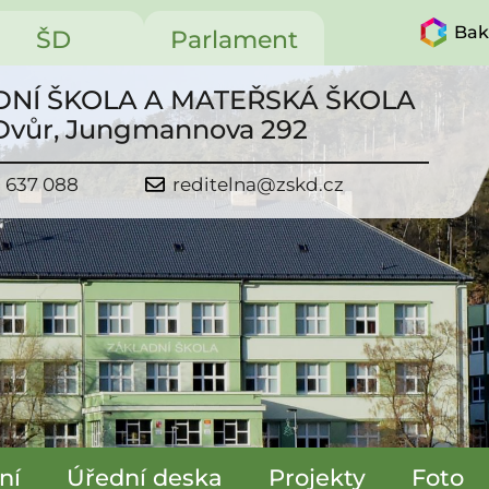
Bak
ŠD
Parlament
NÍ ŠKOLA A MATEŘSKÁ ŠKOLA
 Dvůr, Jungmannova 292
1 637 088
reditelna@zskd.cz
ní
Úřední deska
Projekty
Foto