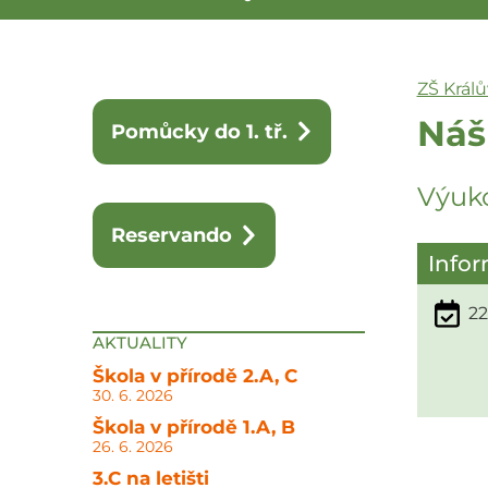
ZŠ Král
Náš
Pomůcky do 1. tř.
Výuko
Reservando
Info
22
AKTUALITY
Škola v přírodě 2.A, C
30. 6. 2026
Škola v přírodě 1.A, B
26. 6. 2026
3.C na letišti