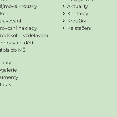
ájmové kroužky
Aktuality
kce
Kontakty
travování
Kroužky
rovozní náklady
Ke stažení
ředškolní vzdělávání
mlouvání dětí
ápis do MŠ
ality
ogalerie
umenty
takty