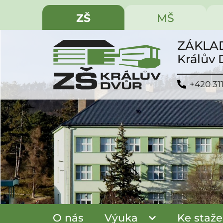
ZŠ
MŠ
ZÁKLAD
Králův
+420 31
O nás
Výuka
Ke staže