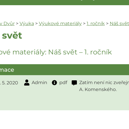
ův Dvůr
>
Výuka
>
Výukové materiály
>
1. ročník
>
Náš svě
 svět
vé materiály: Náš svět – 1. ročník
rmace
Admin
pdf
Zatím není nic zveřej
. 5. 2020
A. Komenského.