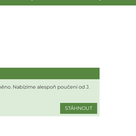
t
něno. Nabízíme alespoň poučení od J.
STÁHNOUT