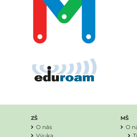
ZŠ
MŠ
O nás
O n
Výuka
T