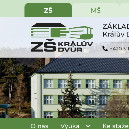
ZŠ
MŠ
ZÁKLAD
Králův
+420 31
O nás
Výuka
Ke staže