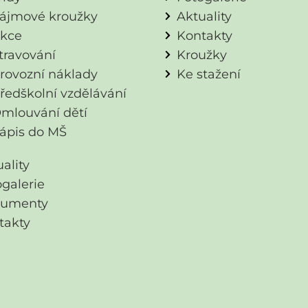
ájmové kroužky
Aktuality
kce
Kontakty
travování
Kroužky
rovozní náklady
Ke stažení
ředškolní vzdělávání
mlouvání dětí
ápis do MŠ
ality
ogalerie
umenty
takty