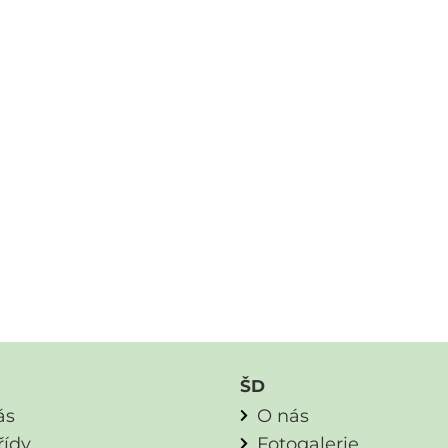
ŠD
ás
O nás
řídy
Fotogalerie