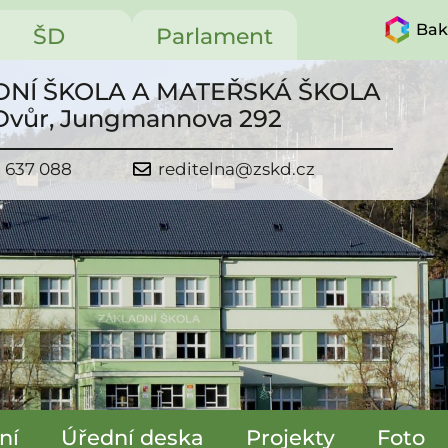
Bak
ŠD
Parlament
NÍ ŠKOLA A MATEŘSKÁ ŠKOLA
 Dvůr, Jungmannova 292
1 637 088
reditelna@zskd.cz
ní
Úřední deska
Projekty
Foto