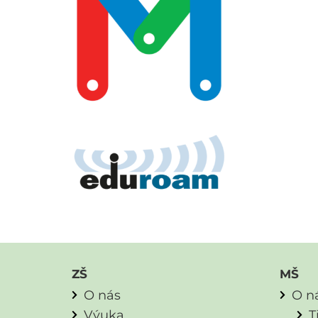
ZŠ
MŠ
O nás
O n
Výuka
T