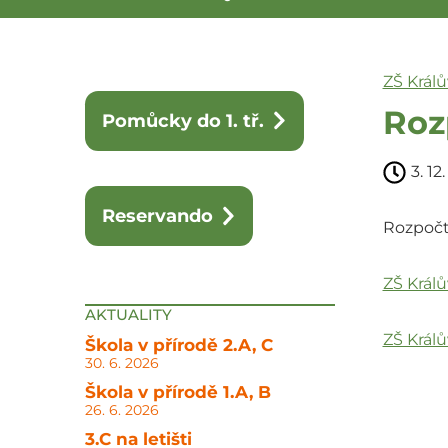
ZŠ Král
Roz
Pomůcky do 1. tř.
3. 12
Reservando
Rozpočto
ZŠ Králů
AKTUALITY
ZŠ Král
Škola v přírodě 2.A, C
30. 6. 2026
Škola v přírodě 1.A, B
26. 6. 2026
3.C na letišti