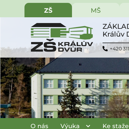
ZŠ
MŠ
ZÁKLAD
Králův
+420 31
O nás
Výuka
Ke staže