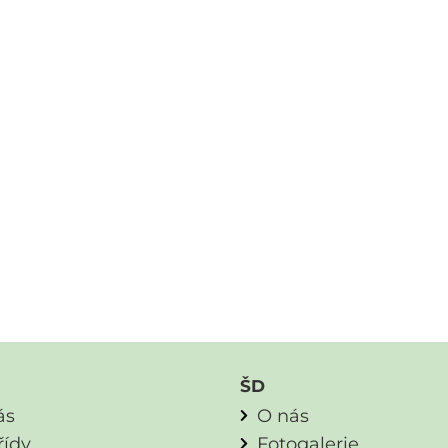
ŠD
ás
O nás
řídy
Fotogalerie