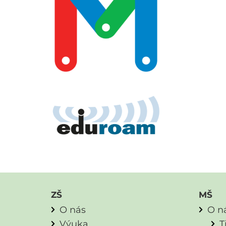
ZŠ
MŠ
O nás
O n
Výuka
T