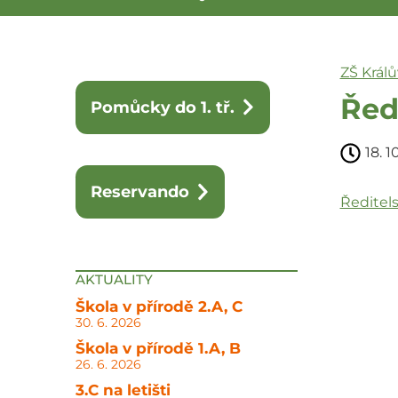
ZŠ Král
Ředi
Pomůcky do 1. tř.
18. 1
Reservando
Ředitels
AKTUALITY
Škola v přírodě 2.A, C
30. 6. 2026
Škola v přírodě 1.A, B
26. 6. 2026
3.C na letišti