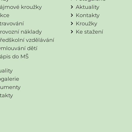
ájmové kroužky
Aktuality
kce
Kontakty
travování
Kroužky
rovozní náklady
Ke stažení
ředškolní vzdělávání
mlouvání dětí
ápis do MŠ
ality
ogalerie
umenty
takty