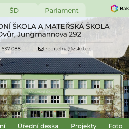
Bak
ŠD
Parlament
NÍ ŠKOLA A MATEŘSKÁ ŠKOLA
 Dvůr, Jungmannova 292
1 637 088
reditelna@zskd.cz
ní
Úřední deska
Projekty
Foto