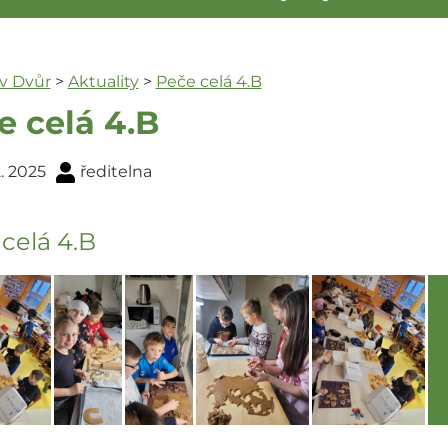
ův Dvůr
>
Aktuality
>
Peče celá 4.B
e celá 4.B
2. 2025
ředitelna
celá 4.B