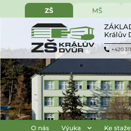
ZŠ
MŠ
ZÁKLAD
Králův
+420 31
O nás
Výuka
Ke staže