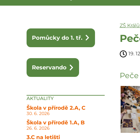
ZŠ Král
Peč
Pomůcky do 1. tř.
19. 1
Reservando
Peče 
AKTUALITY
Škola v přírodě 2.A, C
30. 6. 2026
Škola v přírodě 1.A, B
26. 6. 2026
3.C na letišti