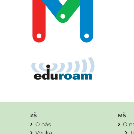
ZŠ
MŠ
O nás
O n
Výuka
T