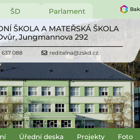
Bak
ŠD
Parlament
NÍ ŠKOLA A MATEŘSKÁ ŠKOLA
 Dvůr, Jungmannova 292
1 637 088
reditelna@zskd.cz
ní
Úřední deska
Projekty
Foto