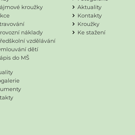
ájmové kroužky
Aktuality
kce
Kontakty
travování
Kroužky
rovozní náklady
Ke stažení
ředškolní vzdělávání
mlouvání dětí
ápis do MŠ
ality
ogalerie
umenty
takty