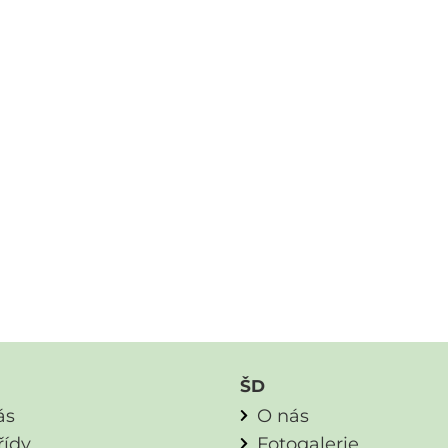
ŠD
ás
O nás
řídy
Fotogalerie