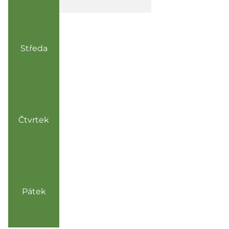
Středa
Čtvrtek
Pátek