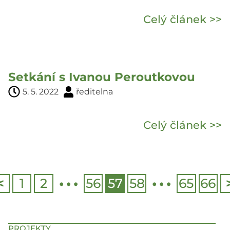
Celý článek >>
Setkání s Ivanou Peroutkovou
5. 5. 2022
ředitelna
Celý článek >>
…
…
<
1
2
56
57
58
65
66
PROJEKTY