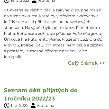
18. 5. 2022
ředitelna
10. května se všichni žáci a žákyně 2. stupně rozjeli
na různé exkurze, které byly předem avizovány a
každý se musel přihlásit online na webových
stránkách. Na výběr bylo pět exkurzí: Planetárium
Praha,
Botanická zahrada (Skleník Fata Morgana)
,
Úniková hra Futurento Praha,
Muzeum Lužná a důl
Mayrau
, Policie ČR Zličín. Počasí nám přálo a zážitky
a postřehy je možné přečíst z následujících
fotografií...
Celý článek >>
Seznam dětí přijatých do
1.ročníku 2022/23
11. 5. 2022
ředitelna