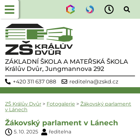
ZÁKLADNÍ ŠKOLA A MATEŘSKÁ ŠKOLA
Králův Dvůr, Jungmannova 292
+420 311 637 088
reditelna@zskd.cz
ZŠ Králův Dvůr
>
Fotogalerie
>
Žákovský parlament
v Lánech
Žákovský parlament v Lánech
5. 10. 2025
ředitelna