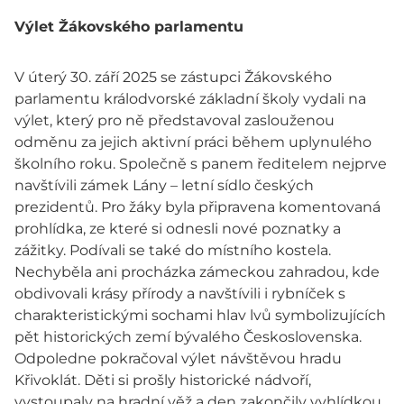
Výlet Žákovského parlamentu
V úterý 30. září 2025 se zástupci Žákovského
parlamentu králodvorské základní školy vydali na
výlet, který pro ně představoval zaslouženou
odměnu za jejich aktivní práci během uplynulého
školního roku. Společně s panem ředitelem nejprve
navštívili zámek Lány – letní sídlo českých
prezidentů. Pro žáky byla připravena komentovaná
prohlídka, ze které si odnesli nové poznatky a
zážitky. Podívali se také do místního kostela.
Nechyběla ani procházka zámeckou zahradou, kde
obdivovali krásy přírody a navštívili i rybníček s
charakteristickými sochami hlav lvů symbolizujících
pět historických zemí bývalého Československa.
Odpoledne pokračoval výlet návštěvou hradu
Křivoklát. Děti si prošly historické nádvoří,
vystoupaly na hradní věž a den zakončily vyhlídkou