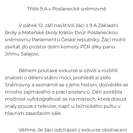
Třída 9.A v Poslanecké sněmovně
V pátek 12. září navštívili žáci z 9.A Základní
školy a Mateřské školy Králův Dvůr Poslaneckou
sněmovnu Parlamentu České republiky. Žáci mohli
zavítat do prostor dolní komory PČR díky panu
Jiřímu Salajovi.
Během poutavé exkurze si oživili a rozšířili
znalosti o dělení státní moci, prohlédli si sídlo
Sněmovny a seznámili se s jeho historií, dozvěděli se
mnoho zajímavého o práci poslanců. Děti potěšila
možnost vyfotografovat se na místech, která dosud
znaly pouze z televize, např. u řečnického pultu v
hlavním zasedacím sále.
Věříme, že žáci odcházeli z exkurze obohaceni