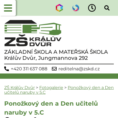
ZÁKLADNÍ ŠKOLA A MATEŘSKÁ ŠKOLA
Králův Dvůr, Jungmannova 292
+420 311 637 088
reditelna@zskd.cz
ZŠ Králův Dvůr
>
Fotogalerie
>
Ponožkový den a Den
učitelů naruby v 5.C
Ponožkový den a Den učitelů
naruby v 5.C