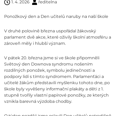
1. 4. 2026
ředitelna
Ponožkový den a Den učitelů naruby na naší škole
V druhé polovině března uspořádal žákovský
parlament dvě akce, které oživily školní atmosféru a
zároveň měly i hlubší význam.
V pátek 20. března jsme si ve škole připomněli
Světový den Downova syndromu nošením
rozdílných ponožek, symbolu jedinečnosti a
podpory lidí s tímto syndromem. Parlamenťáci a
učitelé žákům představili myšlenku tohoto dne, po
škole byly vyvěšeny informační plakáty a děti z 1.
stupně tvořily vlastní papírové ponožky, ze kterých
vznikla barevná výzdoba chodby.
O týden později jsme oslavili Den učitelů netradičně