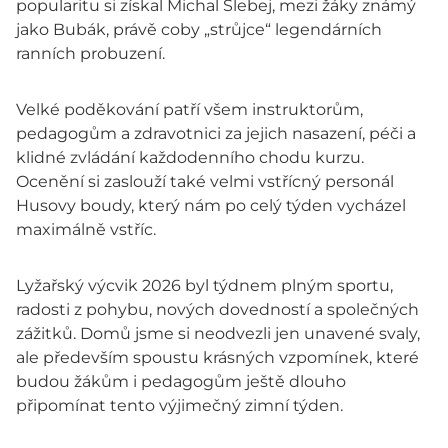
popularitu si získal Michal Slebej, mezi žáky známý
jako Bubák, právě coby „strůjce“ legendárních
ranních probuzení.
Velké poděkování patří všem instruktorům,
pedagogům a zdravotnici za jejich nasazení, péči a
klidné zvládání každodenního chodu kurzu.
Ocenění si zaslouží také velmi vstřícný personál
Husovy boudy, který nám po celý týden vycházel
maximálně vstříc.
Lyžařský výcvik 2026 byl týdnem plným sportu,
radosti z pohybu, nových dovedností a společných
zážitků. Domů jsme si neodvezli jen unavené svaly,
ale především spoustu krásných vzpomínek, které
budou žákům i pedagogům ještě dlouho
připomínat tento výjimečný zimní týden.