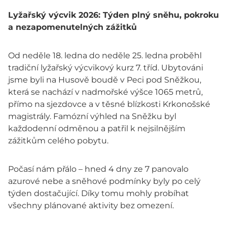
Lyžařský výcvik 2026: Týden plný sněhu, pokroku
a nezapomenutelných zážitků
Od neděle 18. ledna do neděle 25. ledna proběhl
tradiční lyžařský výcvikový kurz 7. tříd. Ubytováni
jsme byli na Husově boudě v Peci pod Sněžkou,
která se nachází v nadmořské výšce 1065 metrů,
přímo na sjezdovce a v těsné blízkosti Krkonošské
magistrály. Famózní výhled na Sněžku byl
každodenní odměnou a patřil k nejsilnějším
zážitkům celého pobytu.
Počasí nám přálo – hned 4 dny ze 7 panovalo
azurové nebe a sněhové podmínky byly po celý
týden dostačující. Díky tomu mohly probíhat
všechny plánované aktivity bez omezení.