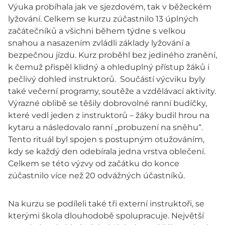
Výuka probíhala jak ve sjezdovém, tak v běžeckém
lyžování. Celkem se kurzu zúčastnilo 13 úplných
začátečníků a všichni během týdne s velkou
snahou a nasazením zvládli základy lyžování a
bezpečnou jízdu. Kurz proběhl bez jediného zranění,
k čemuž přispěl klidný a ohleduplný přístup žáků i
pečlivý dohled instruktorů. Součástí výcviku byly
také večerní programy, soutěže a vzdělávací aktivity.
Výrazné oblibě se těšily dobrovolné ranní budíčky,
které vedl jeden z instruktorů – žáky budil hrou na
kytaru a následovalo ranní „probuzení na sněhu“.
Tento rituál byl spojen s postupným otužováním,
kdy se každý den odebírala jedna vrstva oblečení.
Celkem se této výzvy od začátku do konce
zúčastnilo více než 20 odvážných účastníků.
Na kurzu se podíleli také tři externí instruktoři, se
kterými škola dlouhodobě spolupracuje. Největší