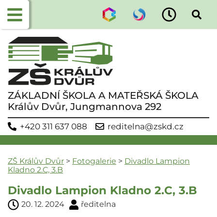
ZÁKLADNÍ ŠKOLA A MATEŘSKÁ ŠKOLA
Králův Dvůr, Jungmannova 292
+420 311 637 088
reditelna@zskd.cz
ZŠ Králův Dvůr
>
Fotogalerie
>
Divadlo Lampion
Kladno 2.C, 3.B
Divadlo Lampion Kladno 2.C, 3.B
20. 12. 2024
ředitelna