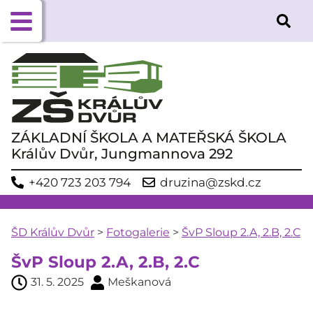
ZÁKLADNÍ ŠKOLA A MATEŘSKÁ ŠKOLA
Králův Dvůr, Jungmannova 292
+420 723 203 794
druzina@zskd.cz
ŠD Králův Dvůr
>
Fotogalerie
>
ŠvP Sloup 2.A, 2.B, 2.C
ŠvP Sloup 2.A, 2.B, 2.C
31. 5. 2025
Meškanová