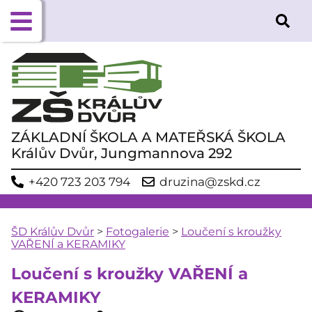
ZÁKLADNÍ ŠKOLA A MATEŘSKÁ ŠKOLA
Králův Dvůr, Jungmannova 292
+420 723 203 794
druzina@zskd.cz
ŠD Králův Dvůr
>
Fotogalerie
>
Loučení s kroužky
VAŘENÍ a KERAMIKY
Loučení s kroužky VAŘENÍ a
KERAMIKY