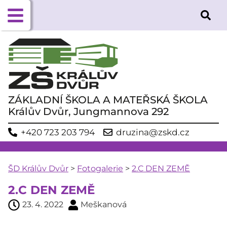
ZÁKLADNÍ ŠKOLA A MATEŘSKÁ ŠKOLA
Králův Dvůr, Jungmannova 292
+420 723 203 794
druzina@zskd.cz
ŠD Králův Dvůr
>
Fotogalerie
>
2.C DEN ZEMĚ
2.C DEN ZEMĚ
23. 4. 2022
Meškanová