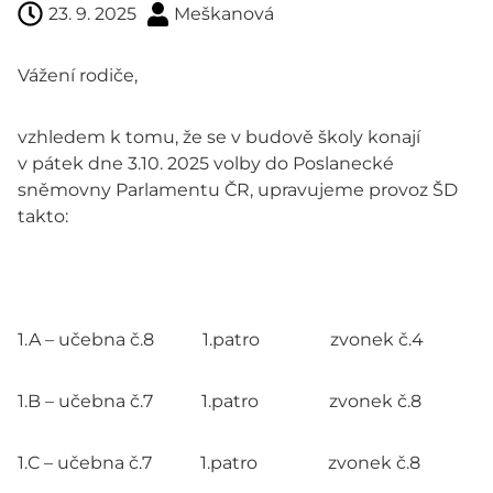
23. 9. 2025
Meškanová
Vážení rodiče,
vzhledem k tomu, že se v budově školy konají
v pátek dne 3.10. 2025 volby do Poslanecké
sněmovny Parlamentu ČR, upravujeme provoz ŠD
takto:
1.A – učebna č.8 1.patro zvonek č.4
1.B – učebna č.7 1.patro zvonek č.8
1.C – učebna č.7 1.patro zvonek č.8