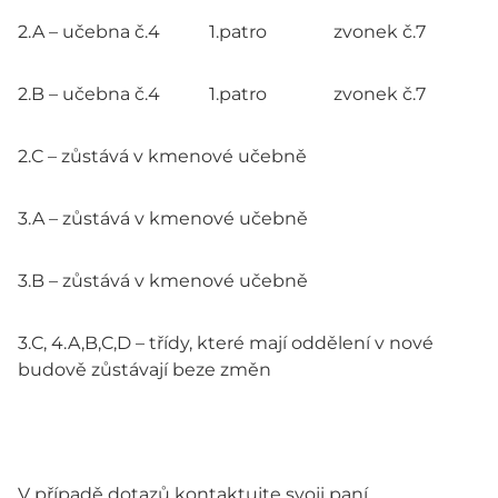
2.A – učebna č.4 1.patro zvonek č.7
2.B – učebna č.4 1.patro zvonek č.7
2.C – zůstává v kmenové učebně
3.A – zůstává v kmenové učebně
3.B – zůstává v kmenové učebně
3.C, 4.A,B,C,D – třídy, které mají oddělení v nové
budově zůstávají beze změn
V případě dotazů kontaktujte svoji paní