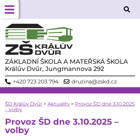
ZÁKLADNÍ ŠKOLA A MATEŘSKÁ ŠKOLA
Králův Dvůr, Jungmannova 292
+420 723 203 794
druzina@zskd.cz
ŠD Králův Dvůr
>
Aktuality
>
Provoz ŠD dne 3.10.2025
– volby
Provoz ŠD dne 3.10.2025 –
volby