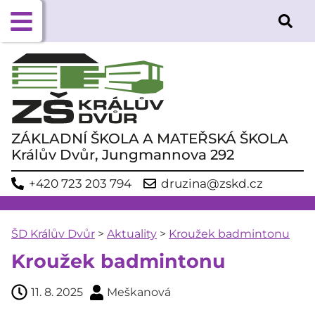
ZÁKLADNÍ ŠKOLA A MATEŘSKÁ ŠKOLA
Králův Dvůr, Jungmannova 292
+420 723 203 794
druzina@zskd.cz
ŠD Králův Dvůr
>
Aktuality
>
Kroužek badmintonu
Kroužek badmintonu
11. 8. 2025
Meškanová