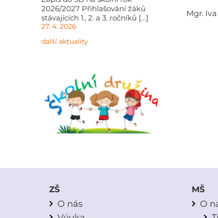
2026/2027 Přihlašování žáků
Mgr. Iv
stávajících 1., 2. a 3. ročníků […]
27. 4. 2026
další aktuality
ZŠ
MŠ
O nás
O n
Výuka
T