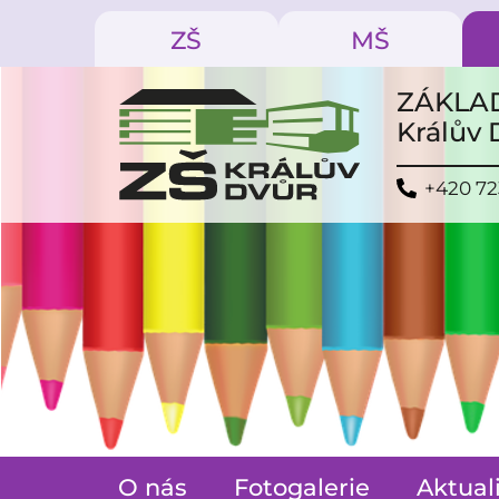
ZŠ
MŠ
ZÁKLAD
Králův
+420 72
O nás
Fotogalerie
Aktual