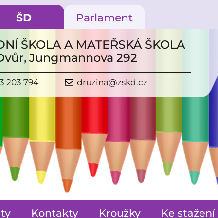
ŠD
Parlament
NÍ ŠKOLA A MATEŘSKÁ ŠKOLA
 Dvůr, Jungmannova 292
3 203 794
druzina@zskd.cz
ity
Kontakty
Kroužky
Ke stažení