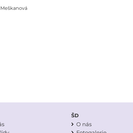
a Meškanová
ŠD
ás
O nás
řídy
Fotogalerie