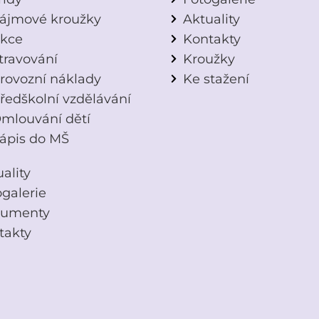
ájmové kroužky
Aktuality
kce
Kontakty
travování
Kroužky
rovozní náklady
Ke stažení
ředškolní vzdělávání
mlouvání dětí
ápis do MŠ
ality
ogalerie
umenty
takty