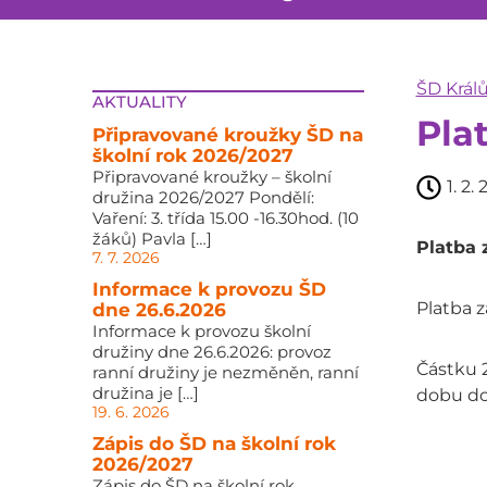
ŠD Král
AKTUALITY
Pla
Připravované kroužky ŠD na
školní rok 2026/2027
Připravované kroužky – školní
1. 2.
družina 2026/2027 Pondělí:
Vaření: 3. třída 15.00 -16.30hod. (10
žáků) Pavla […]
Platba 
7. 7. 2026
Informace k provozu ŠD
Platba z
dne 26.6.2026
Informace k provozu školní
družiny dne 26.6.2026: provoz
Částku 2
ranní družiny je nezměněn, ranní
družina je […]
dobu do
19. 6. 2026
Zápis do ŠD na školní rok
2026/2027
Zápis do ŠD na školní rok