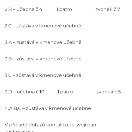
2.B – učebna č.4 1.patro zvonek č.7
2.C – zůstává v kmenové učebně
3.A – zůstává v kmenové učebně
3.B – zůstává v kmenové učebně
3.C – zůstává v kmenové učebně
3.D – učebna č.10 1.patro zvonek č.5
4.A,B,C – zůstává v kmenové učebně
V případě dotazů kontaktujte svoji paní
vychovatelku.