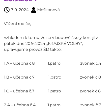
7. 9. 2024
Meškanová
Vážení rodiče,
vzhledem k tomu, že se v budově školy konají v
pátek dne 20.9. 2024 „KRAJSKÉ VOLBY“,
upravujeme provoz ŠD takto:
1.A – učebna č.8 1.patro zvonek č.4
1.B – učebna č.7 1.patro zvonek č.8
1.C – učebna č.7 1.patro zvonek č.8
2.A – učebna č.4 1.patro zvonek č.7