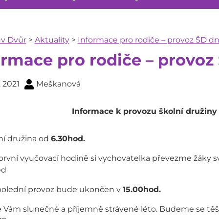
ův Dvůr
>
Aktuality
>
Informace pro rodiče – provoz ŠD dn
ormace pro rodiče – provoz
. 2021
Meškanová
Informace k provozu školní družiny 
ní družina od
6.30hod.
první vyučovací hodině si vychovatelka převezme žáky s
ěd
olední provoz bude ukončen v
15.00hod.
 Vám slunečné a příjemně strávené léto. Budeme se těši