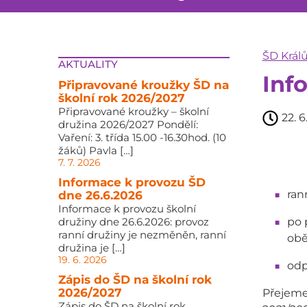
ŠD Král
AKTUALITY
Inf
Připravované kroužky ŠD na
školní rok 2026/2027
Připravované kroužky – školní
22. 6
družina 2026/2027 Pondělí:
Vaření: 3. třída 15.00 -16.30hod. (10
žáků) Pavla […]
7. 7. 2026
Informace k provozu ŠD
ran
dne 26.6.2026
Informace k provozu školní
družiny dne 26.6.2026: provoz
po 
ranní družiny je nezměněn, ranní
ob
družina je […]
19. 6. 2026
odp
Zápis do ŠD na školní rok
2026/2027
Přejeme
Zápis do ŠD na školní rok