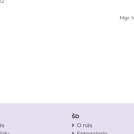
2.
Mgr. 
ŠD
ás
O nás
řídy
Fotogalerie