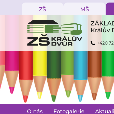
ZŠ
MŠ
ZÁKLAD
Králův
+420 72
O nás
Fotogalerie
Aktual