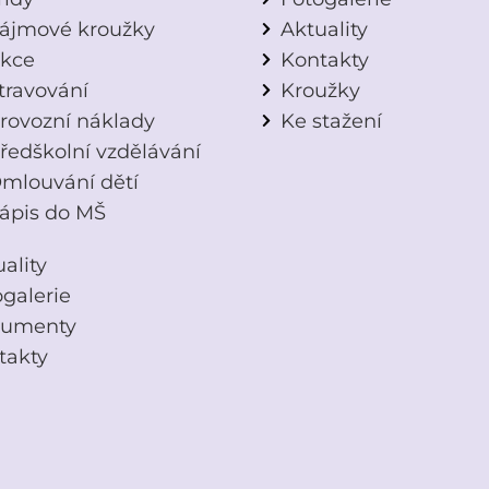
ájmové kroužky
Aktuality
kce
Kontakty
travování
Kroužky
rovozní náklady
Ke stažení
ředškolní vzdělávání
mlouvání dětí
ápis do MŠ
ality
ogalerie
umenty
takty