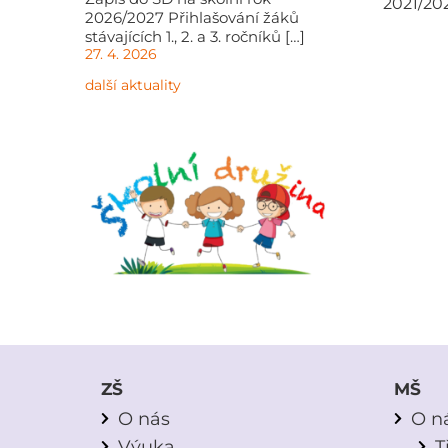
2021/202
2026/2027 Přihlašování žáků
stávajících 1., 2. a 3. ročníků […]
27. 4. 2026
další aktuality
ZŠ
MŠ
O nás
O n
Výuka
T