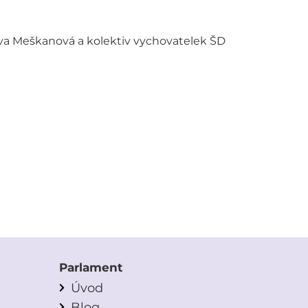
Iva Meškanová a kolektiv vychovatelek ŠD
Parlament
Úvod
Blog