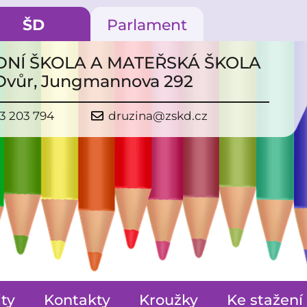
ŠD
Parlament
NÍ ŠKOLA A MATEŘSKÁ ŠKOLA
 Dvůr, Jungmannova 292
3 203 794
druzina@zskd.cz
ity
Kontakty
Kroužky
Ke stažení