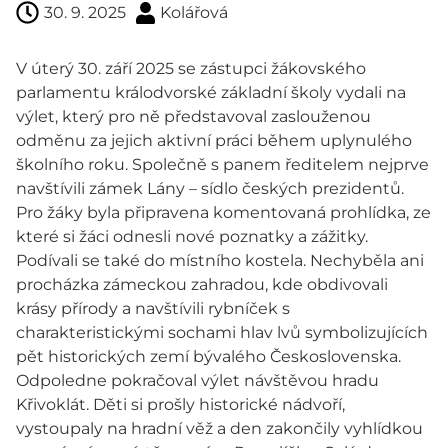
30. 9. 2025
Kolářová
V úterý 30. září 2025 se zástupci žákovského
parlamentu králodvorské základní školy vydali na
výlet, který pro ně představoval zaslouženou
odměnu za jejich aktivní práci během uplynulého
školního roku. Společně s panem ředitelem nejprve
navštívili zámek Lány – sídlo českých prezidentů.
Pro žáky byla připravena komentovaná prohlídka, ze
které si žáci odnesli nové poznatky a zážitky.
Podívali se také do místního kostela. Nechyběla ani
procházka zámeckou zahradou, kde obdivovali
krásy přírody a navštívili rybníček s
charakteristickými sochami hlav lvů symbolizujících
pět historických zemí bývalého Československa.
Odpoledne pokračoval výlet návštěvou hradu
Křivoklát. Děti si prošly historické nádvoří,
vystoupaly na hradní věž a den zakončily vyhlídkou