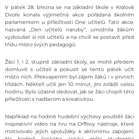
V pátek 28. března se na základní škole v Králově
Dvoře konala výjimečná akce pořádaná školním
parlamentem u příležitosti Dne učitelů. Tato akce,
nazvaná „Den učitelů naruby“, umožnila žákům
vyzkoušet si roli učitelů a na chvíli se postavit před
třídu místo svých pedagogů.
Žáci 1. i 2. stupně základní školy, se mohli předem
domluvit s učiteli a pokusit se tento pátek učit
místo nich. Překvapením byl zájem žáků i v prvních
třídách. Někteří učili jen 10 minut, jiní zvládli celou
hodinu. Bylo úžasné sledovat, jak se žáci chopili této
příležitosti s nadšením a kreativitou.
Například na hodině hudební výchovy pouštěli žáci
inspirativní video na hru na Orffovy nástroje, které
motivovalo jejich spolužáky k aktivnímu zapojení.
Na hodině českého jazyka měla studentka