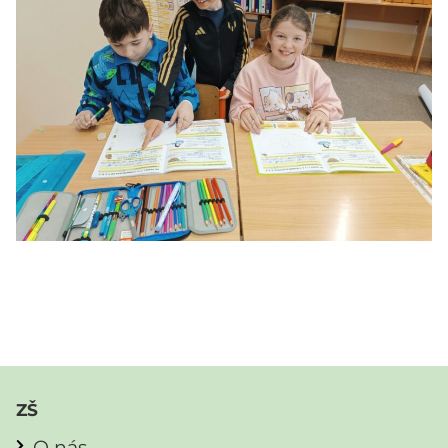
ZŠ
O nás