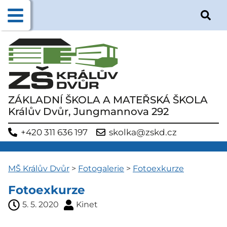
ZÁKLADNÍ ŠKOLA A MATEŘSKÁ ŠKOLA
Králův Dvůr, Jungmannova 292
+420 311 636 197
skolka@zskd.cz
MŠ Králův Dvůr
>
Fotogalerie
>
Fotoexkurze
Fotoexkurze
5. 5. 2020
Kinet