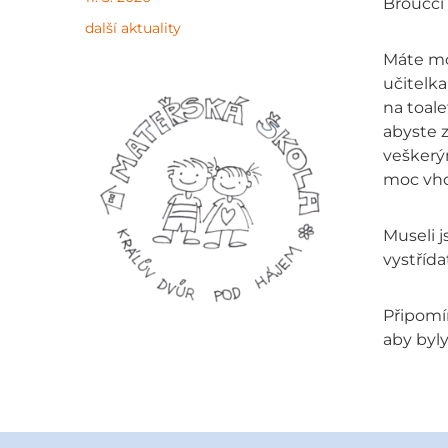
Broučci 
další aktuality
Máte mož
učitelka
na toale
abyste z
veškerým
moc vho
Museli j
vystřída
Připomí
aby byl