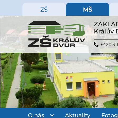
ZŠ
MŠ
ZÁKLAD
Králův
+420 311
O nás
Aktuality
Fotog