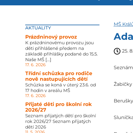
MŠ Král
AKTUALITY
Ada
Prázdninový provoz
K prázdninovému provozu jsou
děti přihlášené předem na
25. 8
základě přihlášky podané do 15.5.
Naše MŠ […]
17. 6. 2026
Seznáme
Třídní schůzka pro rodiče
nově nastupujících dětí
Žabičky 
Schůzka se koná v úterý 23.6. od
17 hodin v areálu MŠ
17. 6. 2026
Berušky 
Přijaté děti pro školní rok
2026/27
Seznam přijatých dětí pro školní
Sluníčka
rok 2026/27 Seznam přijatých
dětí 2026
11. 5. 2026