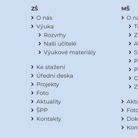
ZŠ
MŠ
O nás
O n
Výuka
T
Rozvrhy
Z
Naši učitelé
A
Výukové materiály
S
P
Ke stažení
P
Úřední deska
O
Projekty
Z
Foto
Aktuality
Aktu
ŠPP
Fot
Kontakty
Dok
Kon