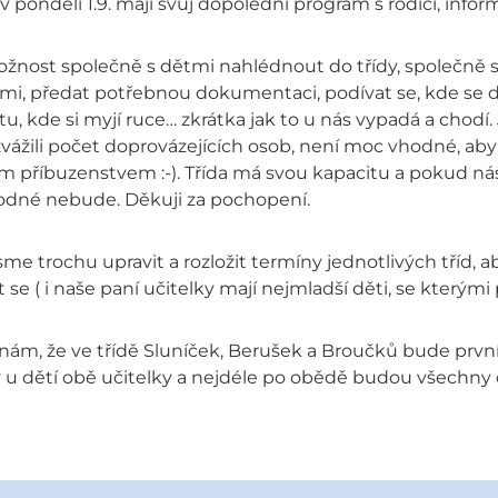
v pondělí 1.9. mají svůj dopolední program s rodiči, info
nost společně s dětmi nahlédnout do třídy, společně si
mi, předat potřebnou dokumentaci, podívat se, kde se děti 
tu, kde si myjí ruce… zkrátka jak to u nás vypadá a chodí.
vážili počet doprovázejících osob, není moc vhodné, aby 
 příbuzenstvem :-). Třída má svou kapacitu a pokud nás v
dné nebude. Děkuji za pochopení.
sme trochu upravit a rozložit termíny jednotlivých tříd, 
t se ( i naše paní učitelky mají nejmladší děti, se kterými 
nám, že ve třídě Sluníček, Berušek a Broučků bude první
y u dětí obě učitelky a nejdéle po obědě budou všechny