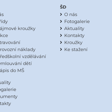
ŠD
ás
O nás
řídy
Fotogalerie
ájmové kroužky
Aktuality
kce
Kontakty
travování
Kroužky
rovozní náklady
Ke stažení
ředškolní vzdělávání
mlouvání dětí
ápis do MŠ
ality
ogalerie
umenty
takty