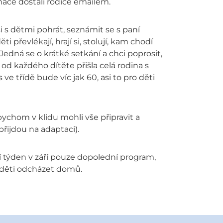
rmace dostali rodiče emailem.
 s dětmi pohrát, seznámit se s paní
převlékají, hrají si, stolují, kam chodí
 Jedná se o krátké setkání a chci poprosit,
od každého dítěte přišla celá rodina s
e třídě bude víc jak 60, asi to pro děti
abychom v klidu mohli vše připravit a
přijdou na adaptaci).
 týden v září pouze dopolední program,
 děti odcházet domů.