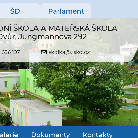
ŠD
Parlament
NÍ ŠKOLA A MATEŘSKÁ ŠKOLA
 Dvůr, Jungmannova 292
 636 197
skolka@zskd.cz
alerie
Dokumenty
Kontakty