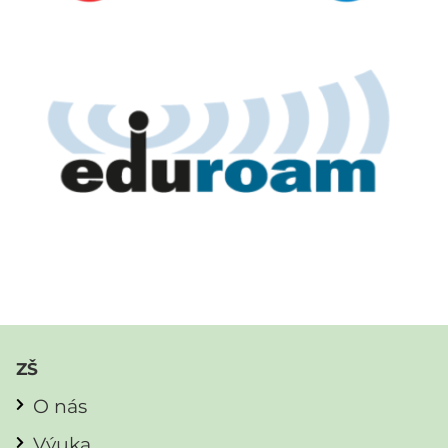
ZŠ
O nás
Výuka