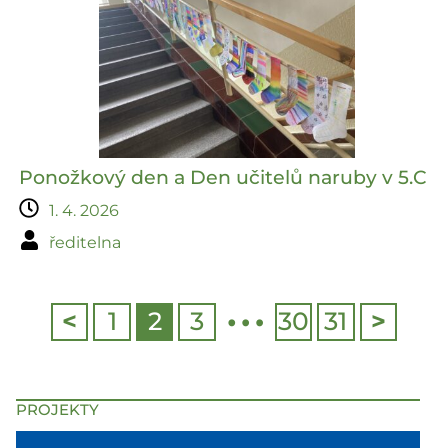
Ponožkový den a Den učitelů naruby v 5.C
1. 4. 2026
ředitelna
…
<
1
2
3
30
31
>
PROJEKTY