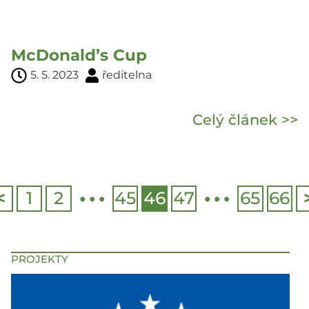
McDonald’s Cup
5. 5. 2023
ředitelna
Celý článek >>
…
…
<
1
2
45
46
47
65
66
PROJEKTY