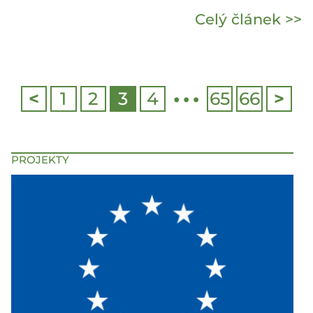
Celý článek >>
…
<
1
2
3
4
65
66
>
PROJEKTY